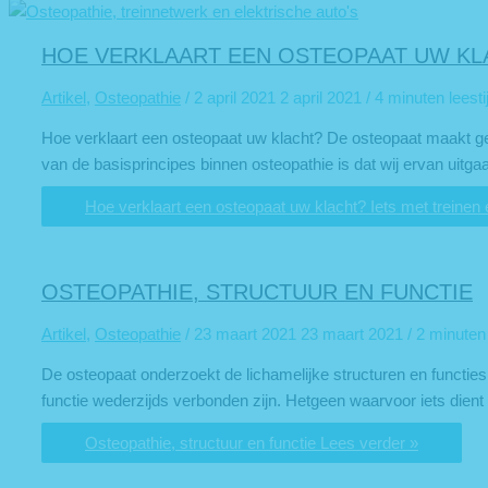
HOE VERKLAART EEN OSTEOPAAT UW KLA
Artikel
,
Osteopathie
/
2 april 2021
2 april 2021
/
4 minuten leesti
Hoe verklaart een osteopaat uw klacht? De osteopaat maakt geb
van de basisprincipes binnen osteopathie is dat wij ervan uitg
Hoe verklaart een osteopaat uw klacht? Iets met treinen 
OSTEOPATHIE, STRUCTUUR EN FUNCTIE
Artikel
,
Osteopathie
/
23 maart 2021
23 maart 2021
/
2 minuten 
De osteopaat onderzoekt de lichamelijke structuren en functies
functie wederzijds verbonden zijn. Hetgeen waarvoor iets dient 
Osteopathie, structuur en functie
Lees verder »