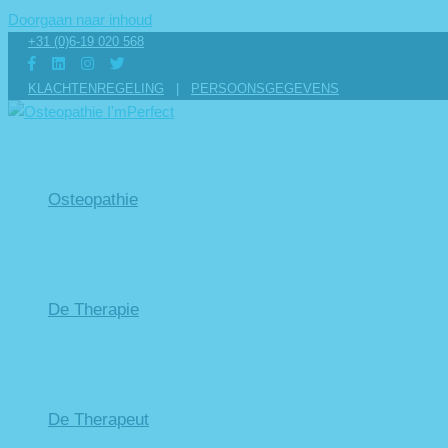
Doorgaan naar inhoud
+31 (0)6-19 020 568
KLACHTENREGELING
|
PERSOONSGEGEVENS
Osteopathie
De Therapie
De Therapeut