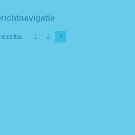
richtnavigatie
ige pagina
1
2
3