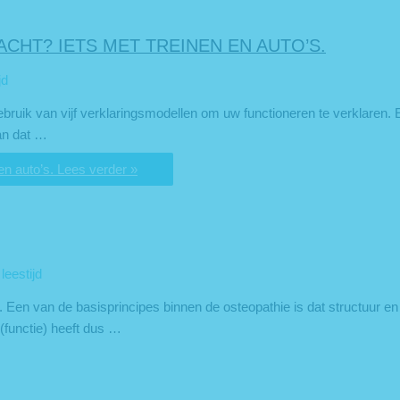
CHT? IETS MET TREINEN EN AUTO’S.
jd
ruik van vijf verklaringsmodellen om uw functioneren te verklaren. 
aan dat …
en auto’s.
Lees verder »
leestijd
. Een van de basisprincipes binnen de osteopathie is dat structuur en
(functie) heeft dus …