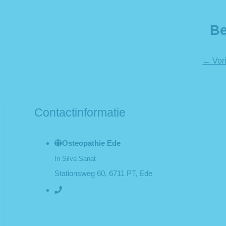
Be
←
Vor
Contactinformatie
Osteopathie Ede
In Silva Sanat
Stationsweg 60, 6711 PT, Ede
+31 (0)6-19 020 568