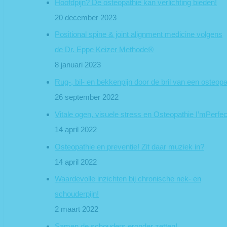
Hoofdpijn? De osteopathie kan verlichting bieden!
20 december 2023
Positional spine & joint alignment medicine volgens
de Dr. Eppe Keizer Methode®
8 januari 2023
Rug-, bil- en bekkenpijn door de bril van een osteop
26 september 2022
Vitale ogen, visuele stress en Osteopathie I’mPerfec
14 april 2022
Osteopathie en preventie! Zit daar muziek in?
14 april 2022
Waardevolle inzichten bij chronische nek- en
schouderpijn!
2 maart 2022
Samen de schouders eronder zetten!