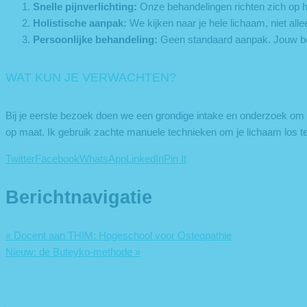
Snelle pijnverlichting:
Onze behandelingen richten zich op het
Holistische aanpak:
We kijken naar je hele lichaam, niet alle
Persoonlijke behandeling:
Geen standaard aanpak. Jouw beh
WAT KUN JE VERWACHTEN?
Bij je eerste bezoek doen we een grondige intake en onderzoek om 
op maat. Ik gebruik zachte manuele technieken om je lichaam los t
Twitter
Facebook
WhatsApp
LinkedIn
Pin It
Berichtnavigatie
«
Docent aan THIM: Hogeschool voor Osteopathie
Nieuw: de Buteyko-methode
»