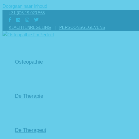
Doorgaan naar inhoud
+31 (0)6-19 020 568
KLACHTENREGELING
|
PERSOONSGEGEVENS
Osteopathie
De Therapie
De Therapeut