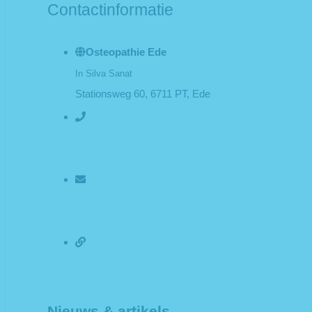
Contactinformatie
Osteopathie Ede
In Silva Sanat
Stationsweg 60, 6711 PT, Ede
+31 (0)6-19 020 568
info@osteo-imperfect.nl
Afspraak maken
Nieuws & artikels